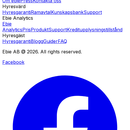
Om ebie
Press
Kontakta oss
Hyresvärd
Hyresgaranti
Ramavtal
Kunskapsbank
Support
Ebie Analytics
Ebie
Analytics
Pris
Produkt
Support
Kreditupplysningstillstånd
Hyresgäst
Hyresgaranti
Blogg
Guider
FAQ
Ebie AB @ 2026. All rights reserved.
Facebook