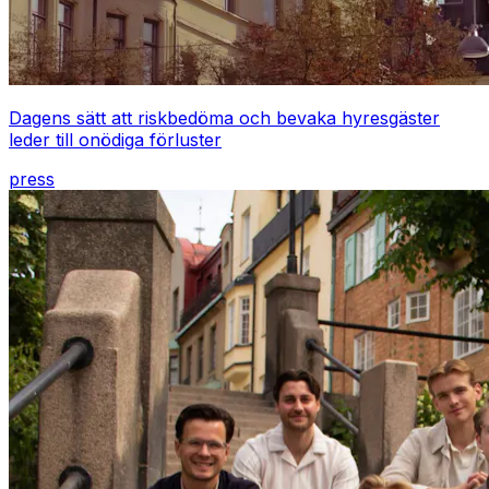
Dagens sätt att riskbedöma och bevaka hyresgäster
leder till onödiga förluster
press