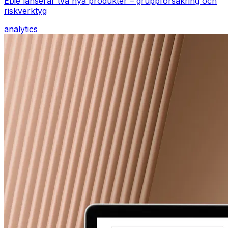
Ebie lanserar två nya produkter – gruppförsäkring och
riskverktyg
analytics