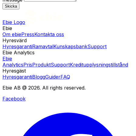
Skicka
Ebie Logo
Ebie
Om ebie
Press
Kontakta oss
Hyresvärd
Hyresgaranti
Ramavtal
Kunskapsbank
Support
Ebie Analytics
Ebie
Analytics
Pris
Produkt
Support
Kreditupplysningstillstånd
Hyresgäst
Hyresgaranti
Blogg
Guider
FAQ
Ebie AB @ 2026. All rights reserved.
Facebook