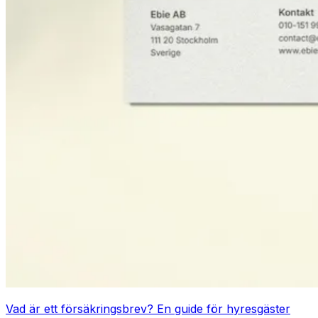
Vad är ett försäkringsbrev? En guide för hyresgäster