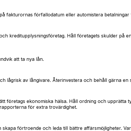
 på fakturornas förfallodatum eller automistera betalningar
 och kreditupplysningsföretag. Håll företagets skulder på en
ndvik att ta nya lån.
ch lågrisk av långivare. Återinvestera och behåll gärna en s
itt företags ekonomiska hälsa. Håll ordning och
upprätta t
rapporterna för extra trovärdighet.
n skapa förtroende och leda till bättre affärsmöjligheter.