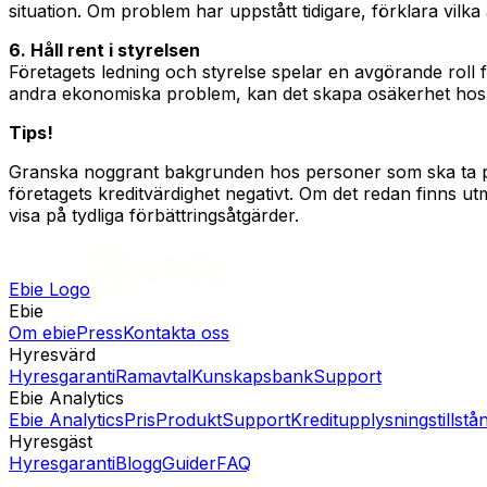
situation. Om problem har uppstått tidigare, förklara vilka åt
6. Håll rent i styrelsen
Företagets ledning och styrelse spelar en avgörande roll 
andra ekonomiska problem, kan det skapa osäkerhet hos l
Tips!
Granska noggrant bakgrunden hos personer som ska ta plats
företagets kreditvärdighet negativt. Om det redan finns utm
visa på tydliga förbättringsåtgärder.
Ebie Logo
Ebie
Om ebie
Press
Kontakta oss
Hyresvärd
Hyresgaranti
Ramavtal
Kunskapsbank
Support
Ebie Analytics
Ebie Analytics
Pris
Produkt
Support
Kreditupplysningstillstå
Hyresgäst
Hyresgaranti
Blogg
Guider
FAQ