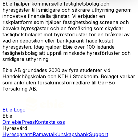
Ebie hjälper kommersiella fastighetsbolag och
hyresgäster till smidigare och säkrare uthyrning genom
innovativa finansiella tjänster. Vi erbjuder en
riskplattform som hjälper fastighetsbolag screena och
bevaka hyresgäster och en försäkring som skyddar
fastighetsbolaget mot hyresförluster för en bråkdel av
vad en deposition eller bankgaranti hade kostat
hyresgästen. Idag hjälper Ebie över 100 ledande
fastighetsbolag att uppnå minskade hyresförluster och
smidigare uthyrning.
Ebie AB grundades 2020 av fyra studenter vid
Handelshögskolan och KTH i Stockholm. Bolaget verkar
som anknuten försäkringsförmedlare till Gar-Bo
Försäkring AB.
Ebie Logo
Ebie
Om ebie
Press
Kontakta oss
Hyresvärd
Hyresgaranti
Ramavtal
Kunskapsbank
Support