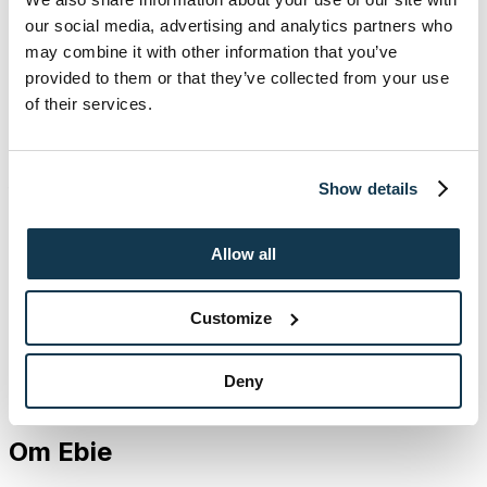
our social media, advertising and analytics partners who
"
Integrationen med Ebies riskbedömningar av
may combine it with other information that you’ve
kommersiella hyresgäster är ett stort steg mot att kunna
provided to them or that they’ve collected from your use
erbjuda våra kunder en 360-graders översikt av sitt
bestånd och potentiella investeringar,"
säger Martin
of their services.
Tannerfors, VD på Fastighetsloggen. "Samarbetet ger
våra kunder tillgång till extremt relevant riskanalys som
kompletterar vår befintliga tjänst och ytterligare
Show details
förstärker värdet vi erbjuder våra kunder.”
Kontaktuppgifter
Allow all
Edvin Lindhout, VD Ebie
E-post: edvin@ebie.se
Customize
Telefon: +46 76 052 9634
Martin Tannerfors, VD, Fastighetsloggen
E-post: martin@fastighetsloggen.se
Deny
Telefon: +46 70 331 9336
Om Ebie