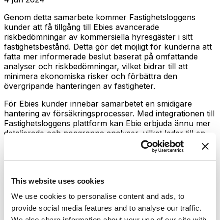
Genom detta samarbete kommer Fastighetsloggens
kunder att få tillgång till Ebies avancerade
riskbedömningar av kommersiella hyresgäster i sitt
fastighetsbestånd. Detta gör det möjligt för kunderna att
fatta mer informerade beslut baserat på omfattande
analyser och riskbedömningar, vilket bidrar till att
minimera ekonomiska risker och förbättra den
övergripande hanteringen av fastigheter.
För Ebies kunder innebär samarbetet en smidigare
hantering av försäkringsprocesser. Med integrationen till
Fastighetsloggens plattform kan Ebie erbjuda ännu mer
detaljerade och noggranna analyser, vilket leder till en
mer sömlös och effektiv process för att teckna
hyresgarantiförsäkringar.
"
Det här samarbetet är ett viktigt steg i vår strävan att
effektivisera kundupplevelsen för fastighetsbolag
,"
This website uses cookies
säger Edvin Lindhout, VD på Ebie. "Genom att
We use cookies to personalise content and ads, to
kombinera våra riskbedömningar med Fastighetsloggens
provide social media features and to analyse our traffic.
plattform kan vi erbjuda våra kunder en ännu bättre
service och säkerhet i deras hyresavtal."
We also share information about your use of our site with