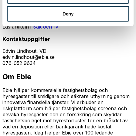
kommer att vara ovärdeliga i vårt arbete att skapa en
ny, varaktig branschstandard,
säger Edvin Lindhout, VD
Deny
på Ebie.
Läs artikeln i
Sak och liv
Kontaktuppgifter
Edvin Lindhout, VD
edvin.lindhout@ebie.se
076-052 9634
Om Ebie
Ebie hjälper kommersiella fastighetsbolag och
hyresgäster till smidigare och säkrare uthyrning genom
innovativa finansiella tjänster. Vi erbjuder en
riskplattform som hjälper fastighetsbolag screena och
bevaka hyresgäster och en försäkring som skyddar
fastighetsbolaget mot hyresförluster för en bråkdel av
vad en deposition eller bankgaranti hade kostat
hyresgästen. Idag hjälper Ebie över 100 ledande