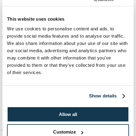
riskbedömningsverktyg kommer bli nödvändiga
instrument i den kommersiella hyressektorn. Detta talar
bland annat den senaste tidens rekonstruktionsvåg för.
This website uses cookies
Jag har följt Ebie sedan jag såg grundarna pitcha för tre
år sedan. Det känns mycket roligt att ett par år senare
We use cookies to personalise content and ads, to
få jobba med det smarta och drivna gäng som håller på
provide social media features and to analyse our traffic.
att förändra vår bransch till det bättre för både
We also share information about your use of our site with
hyresgäster och hyresvärdar,
säger Haymanot
our social media, advertising and analytics partners who
Wachtmeister.
may combine it with other information that you’ve
provided to them or that they’ve collected from your use
of their services.
Ebie erbjuder hyresgarantiförsäkringar som alternativ till
traditionella depositioner och bankgarantier för
kommersiella hyresavtal. Genom att ersätta stora
depositioner med en mindre försäkringspremie kan
Show details
hyresgäster frigöra kapital för att investera i sin
verksamhet, samtidigt som hyresvärdar får ett ökat
skydd mot hyresförluster.
Allow all
Med dessa två rekryteringar höjer Ebie sin strategiska
förmåga. Thomas långsiktighet och försäkringsexpertis
Customize
kombinerat med Haymanots juridiska spetskompetens