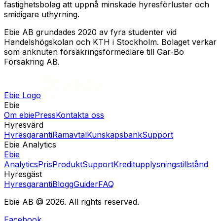
fastighetsbolag att uppnå minskade hyresförluster och
smidigare uthyrning.
Ebie AB grundades 2020 av fyra studenter vid
Handelshögskolan och KTH i Stockholm. Bolaget verkar
som anknuten försäkringsförmedlare till Gar-Bo
Försäkring AB.
Ebie Logo
Ebie
Om ebie
Press
Kontakta oss
Hyresvärd
Hyresgaranti
Ramavtal
Kunskapsbank
Support
Ebie Analytics
Ebie
Analytics
Pris
Produkt
Support
Kreditupplysningstillstånd
Hyresgäst
Hyresgaranti
Blogg
Guider
FAQ
Ebie AB @ 2026. All rights reserved.
Facebook