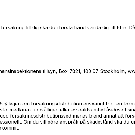
rsäkring till dig ska du i första hand vända dig till Ebie. 
t
nansinspektionens tillsyn, Box 7821, 103 97 Stockholm, ww
ap 16 § lagen om försäkringsdistribution ansvarigt för ren 
ringsförmedlaren uppsåtligen eller av oaktsamhet åsidosatt si
d god försäkringsdistributionssed menas bland annat att förs
essionellt. Om du vill göra anspråk på skadestånd ska du un
ppkommit.