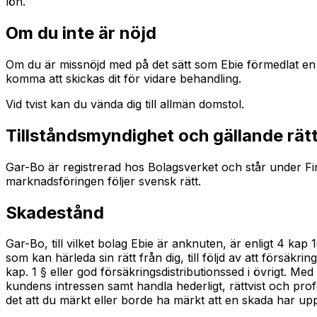
lön.
Om du inte är nöjd
Om du är missnöjd med på det sätt som Ebie förmedlat en fö
komma att skickas dit för vidare behandling.
Vid tvist kan du vända dig till allmän domstol.
Tillståndsmyndighet och gällande rät
Gar-Bo är registrerad hos Bolagsverket och står under Fi
marknadsföringen följer svensk rätt.
Skadestånd
Gar-Bo, till vilket bolag Ebie är anknuten, är enligt 4 k
som kan härleda sin rätt från dig, till följd av att försäk
kap. 1 § eller god försäkringsdistributionssed i övrigt. Me
kundens intressen samt handla hederligt, rättvist och prof
det att du märkt eller borde ha märkt att en skada har u