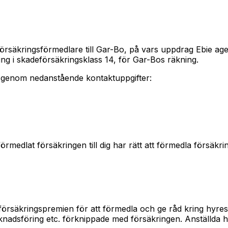
säkringsförmedlare till Gar-Bo, på vars uppdrag Ebie agera
ng i skadeförsäkringsklass 14, för Gar-Bos räkning.
t genom nedanstående kontaktuppgifter:
edlat försäkringen till dig har rätt att förmedla försäkri
örsäkringspremien för att förmedla och ge råd kring hyresg
nadsföring etc. förknippade med försäkringen. Anställda ho