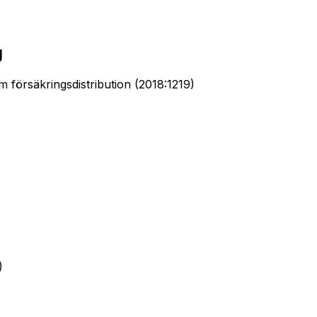
g
 försäkringsdistribution (2018:1219)
o)