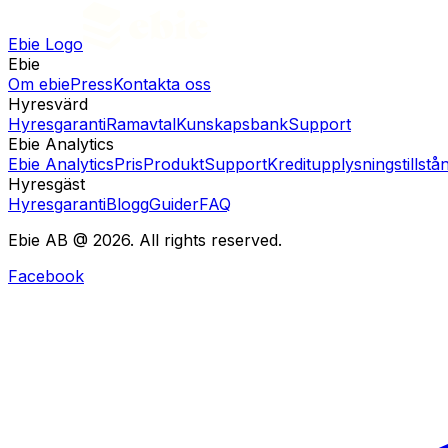
Ebie Logo
Ebie
Om ebie
Press
Kontakta oss
Hyresvärd
Hyresgaranti
Ramavtal
Kunskapsbank
Support
Ebie Analytics
Ebie Analytics
Pris
Produkt
Support
Kreditupplysningstillstå
Hyresgäst
Hyresgaranti
Blogg
Guider
FAQ
Ebie AB @ 2026. All rights reserved.
Facebook