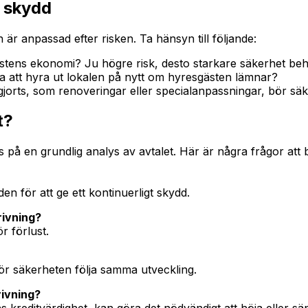
h skydd
 är anpassad efter risken. Ta hänsyn till följande:
stens ekonomi? Ju högre risk, desto starkare säkerhet be
 ta att hyra ut lokalen på nytt om hyresgästen lämnar?
jorts, som renoveringar eller specialanpassningar, bör säker
t?
å en grundlig analys av avtalet. Här är några frågor att bes
n för att ge ett kontinuerligt skydd.
rivning?
r förlust.
bör säkerheten följa samma utveckling.
rivning?