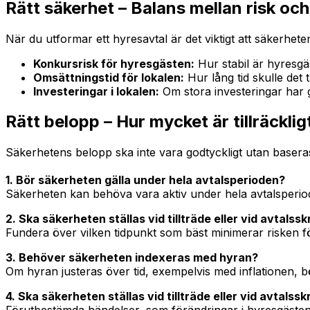
Rätt säkerhet – Balans mellan risk oc
När du utformar ett hyresavtal är det viktigt att säkerheten
Konkursrisk för hyresgästen:
Hur stabil är hyresgä
Omsättningstid för lokalen:
Hur lång tid skulle det
Investeringar i lokalen:
Om stora investeringar har g
Rätt belopp – Hur mycket är tillräcklig
Säkerhetens belopp ska inte vara godtyckligt utan baseras p
1. Bör säkerheten gälla under hela avtalsperioden?
Säkerheten kan behöva vara aktiv under hela avtalsperiode
2. Ska säkerheten ställas vid tillträde eller vid avtalssk
Fundera över vilken tidpunkt som bäst minimerar risken fö
3. Behöver säkerheten indexeras med hyran?
Om hyran justeras över tid, exempelvis med inflationen, 
4. Ska säkerheten ställas vid tillträde eller vid avtalssk