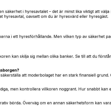
en säkerhet i hyresavtalet – det är minst lika viktigt att vä
at hyresavtal, oavsett om du är hyresvärd eller hyresgäst.
kerna i ett hyresförhållande. Men vilken typ av säkerhet pa
ren kan skilja sig mellan olika banker. Se till att du förs
agsborgen?
erställa att moderbolaget har en stark finansiell grund. G
iga, men kontrollera villkoren noggrant. Hur snabbt kan er
istrativ börda. Överväg om en annan säkerhetsform kan vara