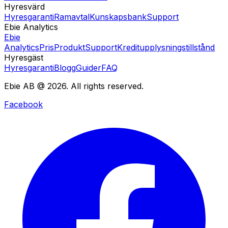
Hyresvärd
Hyresgaranti
Ramavtal
Kunskapsbank
Support
Ebie Analytics
Ebie
Analytics
Pris
Produkt
Support
Kreditupplysningstillstånd
Hyresgäst
Hyresgaranti
Blogg
Guider
FAQ
Ebie AB @ 2026. All rights reserved.
Facebook